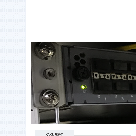
跳
到
主
要
內
容
區
公告資訊